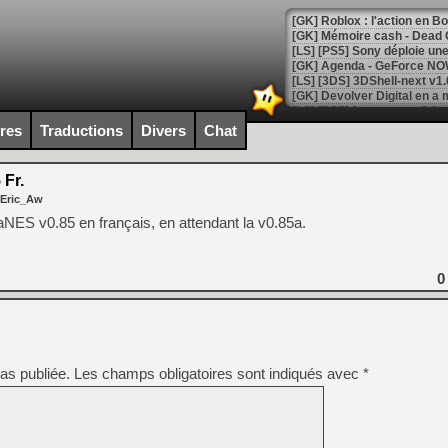
[GK] Roblox : l'action en B
[GK] Agenda - GeForce NOW
[GK] Devolver Digital en a 
[LS] [PS5] ps5-y2jb-autolo
ires
Traductions
Divers
Chat
[GK] Pourquoi Marvel Tokon 
[GK] Test : Restory : Chill
 Fr.
[GK] GTA 6 : Rockstar Games
 Eric_Aw
[GK] Hot Wheels Infinite Rus
[GK] Mémoire cash - Secret 
uaNES v0.85 en français, en attendant la v0.85a.
[GK] Résultats Nintendo : 
[GK] Déjà des dégraissage
0
[Mo5] Brickboy cherche à r
[GK] Minecraft et ses « Gra
[GK] Beast of Reincarnation
[GK] Ubisoft : fin de parti
[GK] Mémoire cash - Metroid
as publiée.
Les champs obligatoires sont indiqués avec
*
[GK] Dan Houser (GTA) défe
[GK] Comment EA Sports FC
[GK] Crimson Moon : un Dark
[GK] Isle of Reveries : le j
[GK] Moonlighter 2 : The En