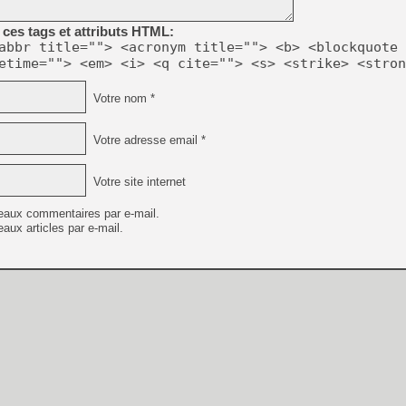
[GK] Capcom relance Monste
ces tags et attributs HTML:
abbr title=""> <acronym title=""> <b> <blockquote 
etime=""> <em> <i> <q cite=""> <s> <strike> <stron
[Mo5] Deux inédits du Virtu
[GK] Le beat'em up The Walk
Votre nom *
[GK] Endless Legend 2 : enf
Votre adresse email *
[LS] [PS5] Le WebKit Userl
Votre site internet
eaux commentaires par e-mail.
[GK] Oubliez Crazy Taxi, S
aux articles par e-mail.
[LS] [Switch] NSZ 5.0.0 es
[GK] Bethesda fête les 30 