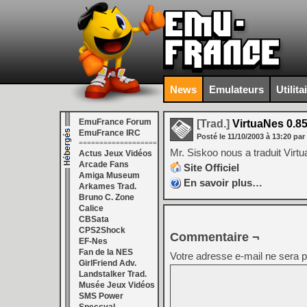
News
Emulateurs
Utilita
EmuFrance Forum
[Trad.]
VirtuaNes 0.85
EmuFrance IRC
Posté le
11/10/2003
à
13:20
par
===================
Mr. Siskoo nous a traduit Virt
Actus Jeux Vidéos
Arcade Fans
Site Officiel
Amiga Museum
En savoir plus…
Arkames Trad.
Bruno C. Zone
Calice
CBSata
CPS2Shock
Commentaire ¬
EF-Nes
Fan de la NES
Votre adresse e-mail ne sera p
GirlFriend Adv.
Landstalker Trad.
Musée Jeux Vidéos
SMS Power