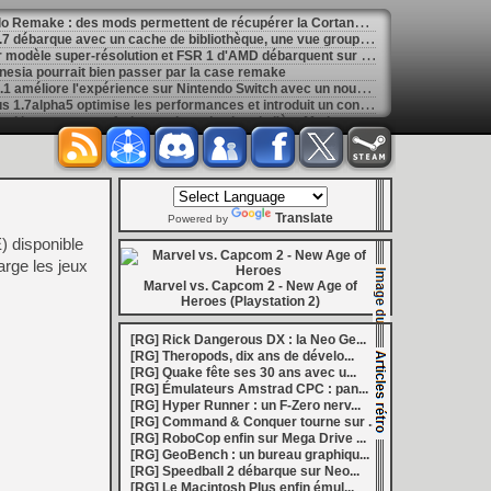
[
GK] Gravure de mods - Halo Remake : des mods permettent de récupérer la Cortana originale
[
LS] [PS4] PS4 PKG Tool v1.7 débarque avec un cache de bibliothèque, une vue groupée et de nombreuses optimisations
[
LS] [PS4] FBSR un premier modèle super-résolution et FSR 1 d'AMD débarquent sur PS4
nesia pourrait bien passer par la case remake
[
LS] [Switch] Dolphin-nx 1.0.1 améliore l'expérience sur Nintendo Switch avec un nouvel updater intégré
[
LS] [PS5] ShadowMountPlus 1.7alpha5 optimise les performances et introduit un contrôle ventilateur
[
GK] Call of Duty : un site rend hommage aux furieux salons de chat de l'ère Modern Warfare et Black Ops
[
GK] Mémoire cash - Final Fantasy Crystal Chronicles, une exclusivité GameCube avant tout symbolique
ario 64 sur PlayStation 1 avance bien
uriste Hyper Runner en approche sur Amiga
re et déteste Dead Cells à la fois
[
GK] Mémoire cash - Dead Rising reste l'une des meilleures incarnations de l'esprit Xbox 360
Translate
6
Powered by
[
GK] Ubisoft, Capcom, Take-Two : l'arrêt des jeux PlayStation sur disque n'émeut aucun grand éditeur
E) disponible
1 million de joueurs pour le dernier extraction slasher fantasy
arge les jeux
 un monde plus ouvert et des combats plus verticaux
 millions de dollars... qui licencie déjà
Marvel vs. Capcom 2 - New Age of
Heroes (Playstation 2)
de vie pour Yarpe sur le firmware 14.00 bêta
[
GK] Game and watch - Zelda : le film a trouvé son Ganondorf, Sam Neill aura un rôle posthume
[
GK] Ghost Recon Wildlands revient avec une nouvelle mission, le retour de Predator, le tout en 4K et 60 FPS
[RG] Rick Dangerous DX : la Neo Ge...
[
GK] Mémoire cash - En 2008, Tales of Vesperia réussissait l'alliance du fond et de la forme
[RG] Theropods, dix ans de dévelo...
[
LS] [PS5] Kyty PS5 accélère encore : Quake II devient entièrement jouable, de nouveaux jeux tournent à 60 FPS
[RG] Quake fête ses 30 ans avec u...
[
GK] Assassin's Creed : Éric Baptizat, le réalisateur d'AC Valhalla fait son retour chez Ubisoft
[RG] Émulateurs Amstrad CPC : pan...
[
GK] La saga de romans La Guerre des Clans sera adaptée en jeu de rôle au tour par tour
[RG] Hyper Runner : un F-Zero nerv...
ouche Evercade et en bundle avec la portable Nexus
[RG] Command & Conquer tourne sur ...
ans de Quake avec un gros DLC gratuit
[RG] RoboCop enfin sur Mega Drive ...
ourse s'effondre de 70 % après des résultats décevants
[RG] GeoBench : un bureau graphiqu...
[
GK] Mémoire cash - Dead Cells : l'art subtil de transformer la mort en shoot de dopamine
[RG] Speedball 2 débarque sur Neo...
[
LS] [PS5] Sony déploie une bêta du firmware PS5 : PSSR 2.0 activé par défaut sur PS5 Pro
[RG] Le Macintosh Plus enfin émul...