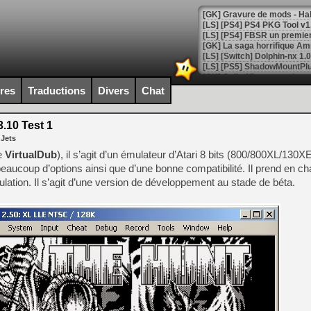
[GK] La saga horrifique Am
ires
Traductions
Divers
Chat
[GK] Le portage de Super M
[Mo5] Le jeu de course fut
[GK] Guillermo del Toro ado
3.10 Test 1
 Jets
[LTF] Eté 2026 - Séquence 
de
VirtualDub
), il s’agit d’un émulateur d’Atari 8 bits (800/800XL/130X
[GK] Mistfall Hunter : déjà 
 beaucoup d’options ainsi que d’une bonne compatibilité. Il prend en ch
[GK] Wo Long 2 évolue avec
ation. Il s’agit d’une version de développement au stade de béta.
[GK] Crossfire : un TPS à 100
[LS] [PS5] Premiers signes 
[Mo5] DOOM arrive en cart
[GK] Bethesda fête les 30 
[GK] Roblox : l'action en B