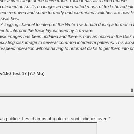
ther a time range or the entire trace. Toolbar has also been redone.
cleaned up so it’s no longer an unformatted mass of text shoved in
been removed and some formerly undocumented switches are now lis
 switches.
gging channel to interpret the Write Track data during a format in f
r to interpret the track layout used by firmware.
r disk images has been updated and there is now an option in the Disk 
 existing disk image to several common interleave patterns. This allo
h-speed operation without having to reformat disks to get them into p
 v4.50 Test 17 (7.7 Mo)
0
as publiée.
Les champs obligatoires sont indiqués avec
*