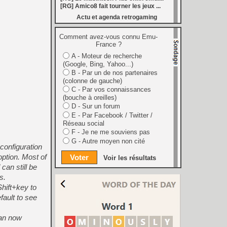
 : au moins 26 nouveautés en août
[RG] Amico8 fait tourner les jeux ...
[
LS] [3DS] 3DShell-next v1.00 le gestionnaire 3DS fait peau neuve avec un lecteur PDF et un moteur entièrement revu
Actu et agenda retrogaming
marre de la Bourse
[
LS] [PS5] fan_target v0.1 un payload PS5 qui permet de personnaliser la température cible du ventilateur
ader passe en v0.9.1 avec le support de YouTube 01.009.253
Comment avez-vous connu Emu-
[
GK] Preview : Onimusha : Way of the Sword s'égare-t-il dans son pseudo monde ouvert ?
France ?
: Fighting Souls n'aura pas de test aujourd'hui
A - Moteur de recherche
 Electronics Repairs porte bien son nom
(Google, Bing, Yahoo...)
 vous invite à regarder Netflix le 27 août à 21h
h : la gestion de bolides en plastique, c'est un métier
B - Par un de nos partenaires
of Mana, le jeu qui a ensorcelé une génération
(colonne de gauche)
les ventes de Switch 2 dépassent déjà celles de la GameCube
C - Par vos connaissances
[
GK] Kingdom Hearts : accusé d'utiliser l'IA générative sur son visuel de promo, Square Enix invoque « l'erreur humaine »
(bouche à oreilles)
s autour de Halo : Campaign Evolved
D - Sur un forum
[
GK] Inspiré par System Shock 2 et Doom 3, le FPS DERELIKT veut vous foutre la trouille à la fin 2026
E - Par Facebook / Twitter /
ecréer l’affichage emblématique de la Game Boy
Réseau social
phismes Éclatants » arriveront sur Switch 2 en octobre
F - Je ne me souviens pas
[
LS] [XB360] Xbox360BadUpdate v1.3 l'exploit Xbox 360 gagne en fiabilité et ajoute un mode de récupération
 : après un accueil mitigé, Game Freak va revoir sa copie
G - Autre moyen non cité
configuration
e pour Champions Tactics, le jeu NFT ferme ses portes
[
GK] Mémoire cash - Bokujō Monogatari : que vous l'appeliez Harvest Moon ou Story of Seasons, le premier jeu de ferme a 30 ans
ption. Most of
Voir les résultats
an still be
s.
ift+key to
fault to see
can now