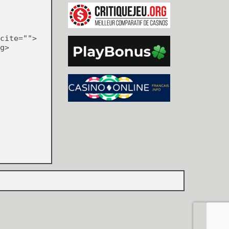
cite="">
g>