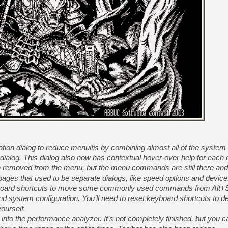
[GK] Agenda - GeForce NOW
[GK] Devolver Digital en a 
[LS] [PS5] ps5-y2jb-autolo
[GK] Pourquoi Marvel Tokon 
[GK] Test : Restory : Chill
[GK] GTA 6 : Rockstar Games
[GK] Hot Wheels Infinite Rus
[GK] Mémoire cash - Secret 
[GK] Résultats Nintendo : 
[GK] Déjà des dégraissage
[Mo5] Brickboy cherche à r
[GK] Minecraft et ses « Gra
[GK] Beast of Reincarnation
tion dialog to reduce menuitis by combining almost all of the system 
[GK] Ubisoft : fin de parti
alog. This dialog also now has contextual hover-over help for each o
emoved from the menu, but the menu commands are still there and c
ages that used to be separate dialogs, like speed options and device
oard shortcuts to move some commonly used commands from Alt+Sh
 and system configuration. You’ll need to reset keyboard shortcuts to de
ourself.
d into the performance analyzer. It’s not completely finished, but you 