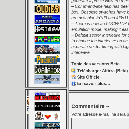
generate a profile view from ei
– Command-line help has been 
box. Obsolete switches have 
are now also /d3d9 and /d3d11
– There is now an FDCWTDATA lo
emulation mode, making it easie
– Default sector interleave fo
to change the interleave on an
accurate sector timing with hig
interleave.
Topic des versions Beta
.
Télécharger Altirra (Beta)
Site Officiel
En savoir plus…
Commentaire ¬
Votre adresse e-mail ne sera p