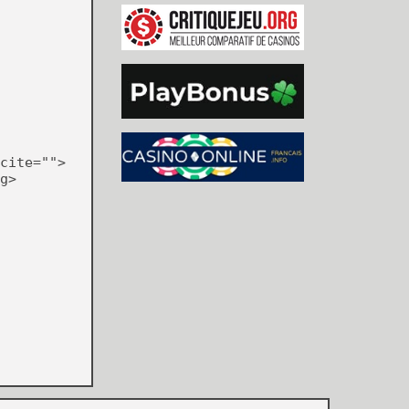
cite="">
g>