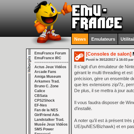
News
Emulateurs
Utilita
EmuFrance Forum
[Consoles de salon]
M
EmuFrance IRC
Posté le
30/12/2017
à
16:03
par
===================
Il s’agit d’un émulateur de N
Actus Jeux Vidéos
Arcade Fans
gérant le multi threading et es
Amiga Museum
précision, gère un ensemble d
Arkames Trad.
que les extensions zip/7z, perm
Bruno C. Zone
De plus, il se mettra à jour a
Calice
CBSata
CPS2Shock
Il vous faudra disposer de Wi
EF-Nes
d’installé.
Fan de la NES
GirlFriend Adv.
Landstalker Trad.
A noter qu’il est à présent trè
Musée Jeux Vidéos
UE/puNES/Bizhawk) et en passe
SMS Power