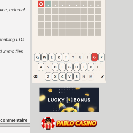
ice, external
enabling LTO
ld .mmo files
commentaire