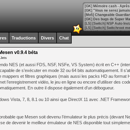
[GK] Mémoire cash - Après 
[GK] "Vous ne serez jamais
[Mo5] Changeable Guardian 
[GK] Des bugs de Super Mar
[LS] [Switch] NSP Auto Inst
ires
Traductions
Divers
Chat
[GK] La saga horrifique Am
esen v0.9.4 béta
 Jets
intendo NES (et aussi FDS, NSF, NSFe, VS System) écrit en C++ (inter
t capable de s’exécuter en mode 32 ou 64 bits automatiquement. Il s’at
[GK] Le portage de Super M
e mappers et filtres graphiques (mais aussi les packs HD au format 
[Mo5] Le jeu de course fut
[GK] Guillermo del Toro ado
et l’enregistrement vidéo, le jeu en ligne ou encore d’utiliser des cod
utomatiquement. En outre il dispose également d’un débogueur.
[LTF] Eté 2026 - Séquence 
[GK] Mistfall Hunter : déjà 
ndows Vista, 7, 8, 8.1 ou 10 ainsi que DirectX 11 avec .NET Framewo
[GK] Wo Long 2 évolue avec
[GK] Crossfire : un TPS à 100
[LS] [PS5] Premiers signes 
s probable que Mesen soit devenu l’émulateur le plus précis (devant N
 de devenir le meilleur émulateur de NES disponible tout simpleme