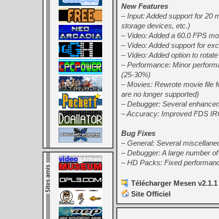
New Features
– Input: Added support for 20 
storage devices, etc.)
– Video: Added a 60.0 FPS mo
– Video: Added support for ex
– Video: Added option to rotat
– Performance: Minor perform
(25-30%)
– Movies: Rewrote movie file fo
are no longer supported)
– Debugger: Several enhancem
– Accuracy: Improved FDS IR
Bug Fixes
– General: Several miscellane
– Debugger: A large number of 
– HD Packs: Fixed performan
Télécharger Mesen v2.1.1
Site Officiel