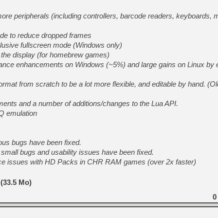
more peripherals (including controllers, barcode readers, keyboards, m
de to reduce dropped frames
clusive fullscreen mode (Windows only)
e the display (for homebrew games)
ance enhancements on Windows (~5%) and large gains on Linux by 
rmat from scratch to be a lot more flexible, and editable by hand. (O
ents and a number of additions/changes to the Lua API.
Q emulation
ous bugs have been fixed.
small bugs and usability issues have been fixed.
ce issues with HD Packs in CHR RAM games (over 2x faster)
 (33.5 Mo)
0