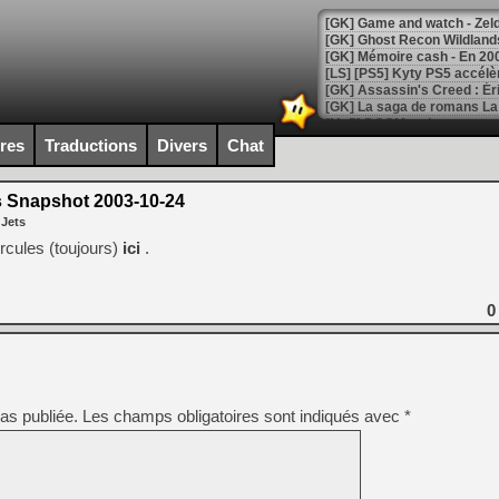
[Mo5] DOOM arrive en cart
[GK] Bethesda fête les 30 
ires
Traductions
Divers
Chat
[GK] Roblox : l'action en B
 Snapshot 2003-10-24
[GK] Agenda - GeForce NOW
 Jets
[GK] Devolver Digital en a 
cules (toujours)
ici
.
[LS] [PS5] ps5-y2jb-autolo
[GK] Pourquoi Marvel Tokon 
0
[GK] Test : Restory : Chill
[GK] GTA 6 : Rockstar Games
[GK] Hot Wheels Infinite Rus
[GK] Mémoire cash - Secret 
[GK] Résultats Nintendo : 
as publiée.
Les champs obligatoires sont indiqués avec
*
[GK] Déjà des dégraissage
[Mo5] Brickboy cherche à r
[GK] Minecraft et ses « Gra