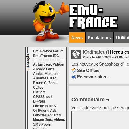
News
Emulateurs
Utilita
EmuFrance Forum
[Ordinateur]
Hercules
EmuFrance IRC
Posté le
24/10/2003
à
23:05
par
===================
Les nouveaux Snapshots d’Her
Actus Jeux Vidéos
Arcade Fans
Site Officiel
Amiga Museum
En savoir plus…
Arkames Trad.
Bruno C. Zone
Calice
CBSata
CPS2Shock
Commentaire ¬
EF-Nes
Fan de la NES
Votre adresse e-mail ne sera p
GirlFriend Adv.
Landstalker Trad.
Musée Jeux Vidéos
SMS Power