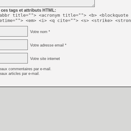
[GK] Beast of Reincarnation
[GK] Ubisoft : fin de parti
ces tags et attributs HTML:
[GK] Mémoire cash - Metroid
abbr title=""> <acronym title=""> <b> <blockquote 
[GK] Dan Houser (GTA) défe
etime=""> <em> <i> <q cite=""> <s> <strike> <stron
[GK] Comment EA Sports FC
[GK] Crimson Moon : un Dark
[GK] Isle of Reveries : le j
Votre nom *
[GK] Moonlighter 2 : The En
[GK] Capcom relance Monste
Votre adresse email *
Votre site internet
[Mo5] Deux inédits du Virtu
[GK] Le beat'em up The Walk
eaux commentaires par e-mail.
[GK] Endless Legend 2 : enf
aux articles par e-mail.
[LS] [PS5] Premiers signes 