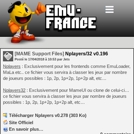
[MAME Support Files]
Nplayers/32 v0.196
Posté le
17/04/2018
à
10:53
par Jets
Nplayers
: Exclusivement pour les frontends comme EmuLoader,
MaLa etc.. ce fichier vous servira à classer les jeux par nombre
de joueurs possibles : 1p, 2p, 1p+2p, 1p+2p alt, etc…
Nplayers32
: Exclusivement pour MameUI ou clone de celui-ci…
ce fichier vous servira à classer les jeux par nombre de joueurs
possibles : 1p, 2p, 1p+2p, 1p+2p alt, etc…
Télécharger Nplayers v0.278 (303 Ko)
Site Officiel
En savoir plus…