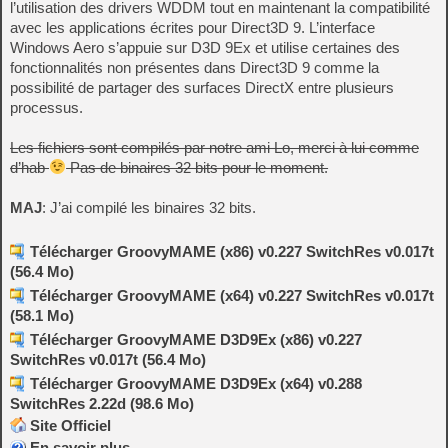
l’utilisation des drivers WDDM tout en maintenant la compatibilité
avec les applications écrites pour Direct3D 9. L’interface
Windows Aero s’appuie sur D3D 9Ex et utilise certaines des
fonctionnalités non présentes dans Direct3D 9 comme la
possibilité de partager des surfaces DirectX entre plusieurs
processus.
Les fichiers sont compilés par notre ami Lo, merci à lui comme
d’hab
Pas de binaires 32 bits pour le moment.
MAJ
: J’ai compilé les binaires 32 bits.
Télécharger GroovyMAME (x86) v0.227 SwitchRes v0.017t
(56.4 Mo)
Télécharger GroovyMAME (x64) v0.227 SwitchRes v0.017t
(58.1 Mo)
Télécharger GroovyMAME D3D9Ex (x86) v0.227
SwitchRes v0.017t (56.4 Mo)
Télécharger GroovyMAME D3D9Ex (x64) v0.288
SwitchRes 2.22d (98.6 Mo)
Site Officiel
En savoir plus…