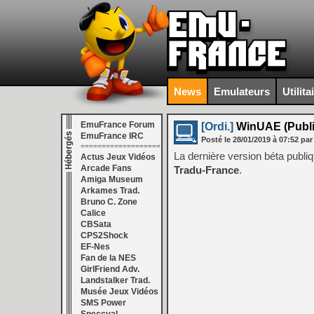
News
Emulateurs
Utilita
EmuFrance Forum
[Ordi.]
WinUAE (Public
EmuFrance IRC
Posté le
28/01/2019
à
07:52
par
===================
La dernière version béta publ
Actus Jeux Vidéos
Arcade Fans
Tradu-France
.
Amiga Museum
Arkames Trad.
Bruno C. Zone
Calice
CBSata
CPS2Shock
EF-Nes
Fan de la NES
GirlFriend Adv.
Landstalker Trad.
Musée Jeux Vidéos
SMS Power