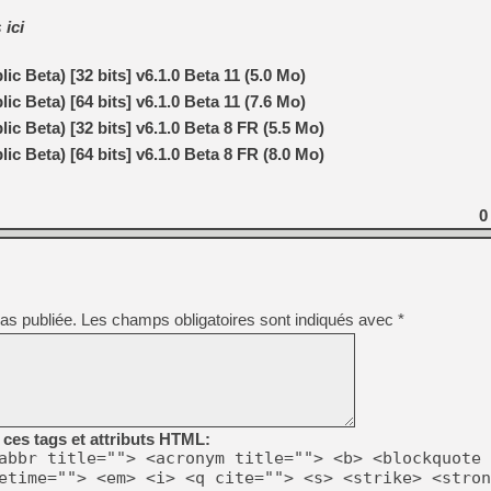
s
ici
[GK] Oubliez Crazy Taxi, S
[LS] [Switch] NSZ 5.0.0 es
c Beta) [32 bits] v6.1.0 Beta 11 (5.0 Mo)
c Beta) [64 bits] v6.1.0 Beta 11 (7.6 Mo)
[GK] No More Room in Hell 2
[GK] Un chatbot Atelier Ryz
c Beta) [32 bits] v6.1.0 Beta 8 FR (5.5 Mo)
c Beta) [64 bits] v6.1.0 Beta 8 FR (8.0 Mo)
[GK] Mémoire cash - Splatte
[GK] Nvidia : le prix des 
[GK] Suikoden Star Leap : 
0
[Mo5] La mini borne d’arc
[GK] Atari renoue avec les 
[GK] Le studio de FIFA Worl
[GK] La PlayStation 1 en L
[GK] Dawn of War 4 : les Né
as publiée.
Les champs obligatoires sont indiqués avec
*
[GK] Mémoire cash - Secret 
[GK] Résultats Nintendo : 
ces tags et attributs HTML:
abbr title=""> <acronym title=""> <b> <blockquote 
etime=""> <em> <i> <q cite=""> <s> <strike> <stron