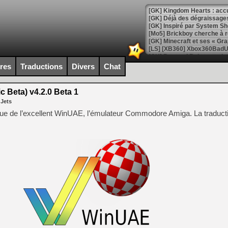
[GK] Déjà des dégraissage
[Mo5] Brickboy cherche à r
[GK] Minecraft et ses « Gra
[GK] Beast of Reincarnation
[GK] Ubisoft : fin de parti
ires
Traductions
Divers
Chat
[GK] Mémoire cash - Metroid
[GK] Dan Houser (GTA) défe
[GK] Comment EA Sports FC
 Beta) v4.2.0 Beta 1
[GK] Crimson Moon : un Dark
 Jets
[GK] Isle of Reveries : le j
[GK] Moonlighter 2 : The En
ique de l’excellent WinUAE, l’émulateur Commodore Amiga. La traduct
[GK] Capcom relance Monste
[Mo5] Deux inédits du Virtu
[GK] Le beat'em up The Walk
[GK] Endless Legend 2 : enf
[LS] [PS5] Le WebKit Userl