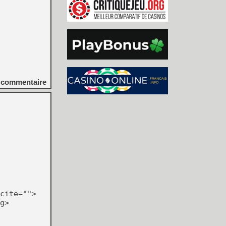
commentaire
cite="">
g>