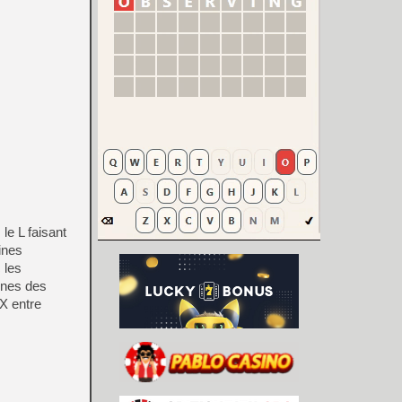
le L faisant
ines
 les
aines des
X entre