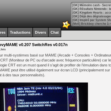
[GK] Mémoire cash - Secret 
[GK] Résultats Nintendo : 
[GK] Déjà des dégraissage
[Mo5] Brickboy cherche à r
[GK] Minecraft et ses « Gra
ires
Traductions
Divers
Chat
[GK] Beast of Reincarnation
[GK] Ubisoft : fin de parti
[GK] Mémoire cash - Metroid
vyMAME v0.207 SwitchRes v0.017n
[GK] Dan Houser (GTA) défe
 Jets
[GK] Comment EA Sports FC
[GK] Crimson Moon : un Dark
ur multi-systèmes basé sur MAME (Arcade + Consoles + Ordinateurs
[GK] Isle of Reveries : le j
n CRT (Moniteur de PC ou d’arcade avec fréquence particulière) car l
[GK] Moonlighter 2 : The En
gie CRT est un must quand il s’agit de profiter de l’émulation dans t
[GK] Capcom relance Monste
AME peut être utilisé également sur écran LCD (principalement sur
nt à des taux personnalisés).
[Mo5] Deux inédits du Virtu
[GK] Le beat'em up The Walk
[GK] Endless Legend 2 : enf
[LS] [PS5] Le WebKit Userl