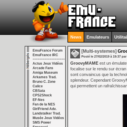
News
Emulateurs
Utilita
EmuFrance Forum
[Multi-systemes]
Groo
EmuFrance IRC
Posté le
27/02/2019
à
19:37
par
===================
GroovyMAME
est un émulate
Actus Jeux Vidéos
Arcade Fans
focalise sur le rendu sur écra
Amiga Museum
sont convaincus que la technolo
Arkames Trad.
splendeur. Cependant GroovyM
Bruno C. Zone
qui permettent un rafraîchissa
Calice
CBSata
CPS2Shock
EF-Nes
Fan de la NES
GirlFriend Adv.
Landstalker Trad.
Musée Jeux Vidéos
SMS Power