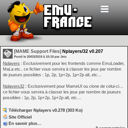
[MAME Support Files]
Nplayers/32 v0.207
Posté le
20/03/2019
à
10:19
par Jets
Nplayers
: Exclusivement pour les frontends comme EmuLoader,
MaLa etc.. ce fichier vous servira à classer les jeux par nombre
de joueurs possibles : 1p, 2p, 1p+2p, 1p+2p alt, etc…
Nplayers32
: Exclusivement pour MameUI ou clone de celui-ci…
ce fichier vous servira à classer les jeux par nombre de joueurs
possibles : 1p, 2p, 1p+2p, 1p+2p alt, etc…
Télécharger Nplayers v0.278 (303 Ko)
Site Officiel
En savoir plus…