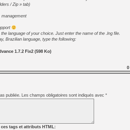
[GK] Pourquoi Marvel Tokon 
ders / Zip » tab)
[GK] Test : Restory : Chill
[GK] GTA 6 : Rockstar Games
ips management
[GK] Hot Wheels Infinite Rus
[GK] Mémoire cash - Secret 
[GK] Résultats Nintendo : 
upport
he language of your choice. Just enter the name of the .lng file.
[GK] Déjà des dégraissage
say, Brazilian language, type the following:
[Mo5] Brickboy cherche à r
[GK] Minecraft et ses « Gra
vance 1.7.2 Fix2 (598 Ko)
[GK] Beast of Reincarnation
[GK] Ubisoft : fin de parti
[GK] Mémoire cash - Metroid
0
[GK] Dan Houser (GTA) défe
[GK] Comment EA Sports FC
[GK] Crimson Moon : un Dark
[GK] Isle of Reveries : le j
[GK] Moonlighter 2 : The En
as publiée.
Les champs obligatoires sont indiqués avec
*
ces tags et attributs HTML: