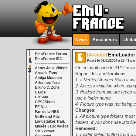
News
Emulateurs
Utilita
EmuFrance Forum
[Arcade]
EmuLoader v
EmuFrance IRC
Posté le
02/01/2004
à
15:41
par
===================
On en avait parlé le 31/12 mais
Actus Jeux Vidéos
Arcade Fans
Rappel des améliorations:
Amiga Museum
1. « Vertical Aspect Ratio » wa
Arkames Trad.
2. Access violation when usin
Bruno C. Zone
3. Folders from picture types w
Calice
CBSata
use a folder name
CPS2Shock
4. Picture type was not being co
EF-Nes
Changes:
Fan de la NES
1. All picture type folders mus
GirlFriend Adv.
Landstalker Trad.
folders, if you don’t use .zip f
Musée Jeux Vidéos
Removed:
SMS Power
1. Folder select button from 