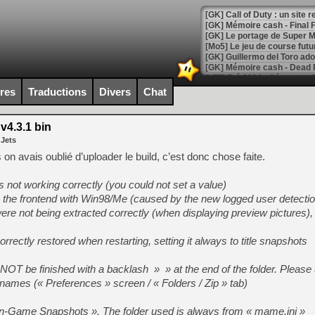
[GK] Le portage de Super M
[Mo5] Le jeu de course fut
[GK] Guillermo del Toro ado
[LTF] Eté 2026 - Séquence 
ires
Traductions
Divers
Chat
[GK] Mistfall Hunter : déjà 
[GK] Wo Long 2 évolue avec
[GK] Crossfire : un TPS à 100
4.3.1 bin
[LS] [PS5] Premiers signes 
 Jets
 on avais oublié d’uploader le build, c’est donc chose faite.
s not working correctly (you could not set a value)
g the frontend with Win98/Me (caused by the new logged user detectio
[Mo5] DOOM arrive en cart
ere not being extracted correctly (when displaying preview pictures), 
[GK] Bethesda fête les 30 
[GK] Roblox : l'action en B
rrectly restored when restarting, setting it always to title snapshots
[GK] Agenda - GeForce NOW
t NOT be finished with a backlash » » at the end of the folder. Please
[GK] Devolver Digital en a 
ilenames (« Preferences » screen / « Folders / Zip » tab)
[LS] [PS5] ps5-y2jb-autolo
« In-Game Snapshots ». The folder used is always from « mame.ini »