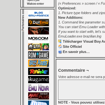
Speccyal
(« Preferences » screen / « Fol
Wakoo-enter
Optimized:
1. Picture type folders and z
New Additions:
1. Command line parameter s
You can start Emu Loader with t
If you want to start with, let’s 
EmuLoader.exe brazilian.lng
Télécharger Visual Boy Ad
Site Officiel
En savoir plus…
Commentaire ¬
Votre adresse e-mail ne sera p
NOTE - Vous pouvez utilisez 