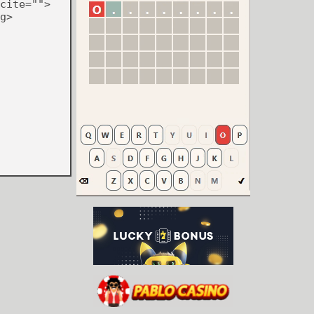
cite="">
g>