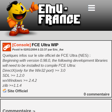
[Console]
FCE Ultra WIP
Posté le
02/01/2004
à
22:37
par Eric_Aw
Quelques infos sur le site officiel de FCE Ultra (NES) :
Beginning with version 0.98.0, the following development libraries
will need to be installed to compile FCE Ultra:
DirectX(only for the Win32 port) >= 3.0
SDL >= 1.2.0
wxWindows >= 2.4.2
zlib >=1.1.4
Site Officiel
0
commentaire
Commentaire ¬