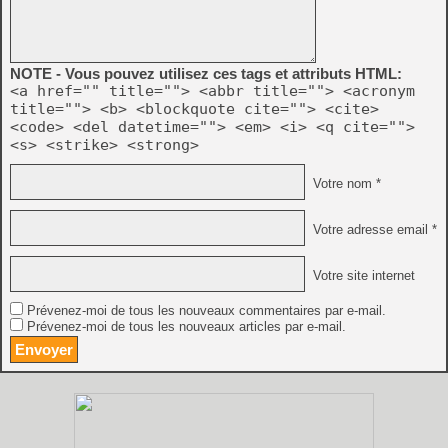
NOTE - Vous pouvez utilisez ces tags et attributs HTML:
<a href="" title=""> <abbr title=""> <acronym
title=""> <b> <blockquote cite=""> <cite>
<code> <del datetime=""> <em> <i> <q cite="">
<s> <strike> <strong>
Votre nom *
Votre adresse email *
Votre site internet
Prévenez-moi de tous les nouveaux commentaires par e-mail.
Prévenez-moi de tous les nouveaux articles par e-mail.