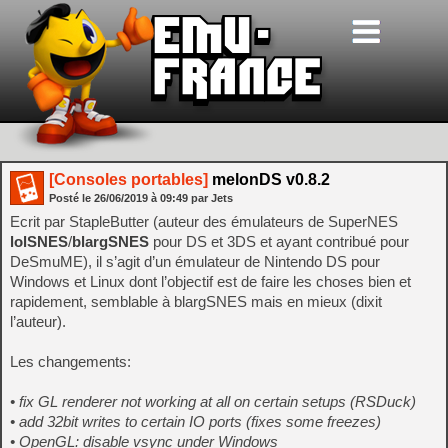
[Consoles portables]
melonDS v0.8.2
Posté le
26/06/2019
à
09:49
par Jets
Ecrit par StapleButter (auteur des émulateurs de SuperNES
lolSNES
/
blargSNES
pour DS et 3DS et ayant contribué pour
DeSmuME), il s’agit d’un émulateur de Nintendo DS pour
Windows et Linux dont l’objectif est de faire les choses bien et
rapidement, semblable à blargSNES mais en mieux (dixit
l’auteur).
Les changements:
• fix GL renderer not working at all on certain setups (RSDuck)
• add 32bit writes to certain IO ports (fixes some freezes)
• OpenGL: disable vsync under Windows