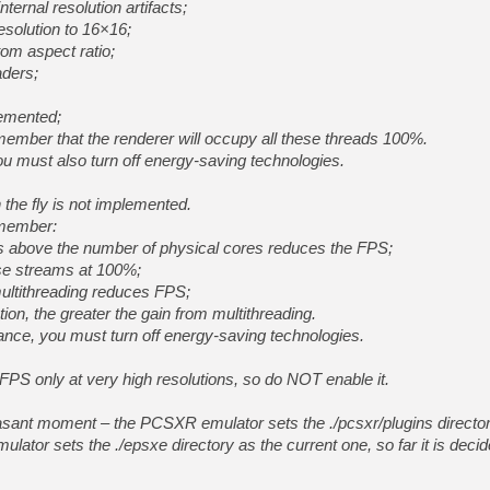
ternal resolution artifacts;
esolution to 16×16;
tom aspect ratio;
aders;
lemented;
ember that the renderer will occupy all these threads 100%.
must also turn off energy-saving technologies.
 the fly is not implemented.
emember:
ds above the number of physical cores reduces the FPS;
ese streams at 100%;
multithreading reduces FPS;
tion, the greater the gain from multithreading.
ce, you must turn off energy-saving technologies.
 FPS only at very high resolutions, so do NOT enable it.
easant moment – the PCSXR emulator sets the ./pcsxr/plugins director
ator sets the ./epsxe directory as the current one, so far it is decid