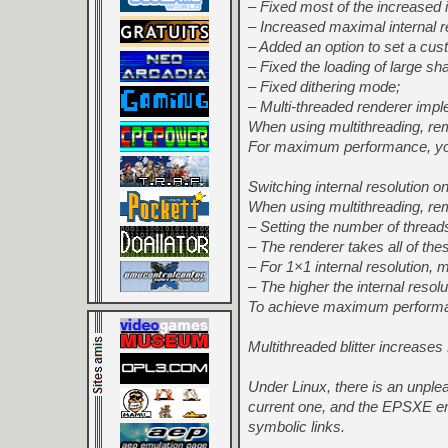
– Fixed most of the increased in
– Increased maximal internal r
– Added an option to set a cus
– Fixed the loading of large sh
– Fixed dithering mode;
– Multi-threaded renderer imp
When using multithreading, rem
For maximum performance, you 
Switching internal resolution on
When using multithreading, r
– Setting the number of threa
– The renderer takes all of th
– For 1×1 internal resolution, 
– The higher the internal resolu
To achieve maximum performan
Multithreaded blitter increases
Under Linux, there is an unpl
current one, and the EPSXE emul
symbolic links.