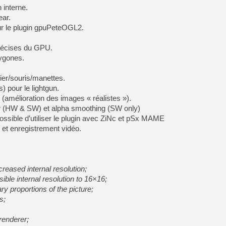
 interne.
[GK] Devolver Digital en a 
ear.
ur le plugin gpuPeteOGL2.
[LS] [PS5] ps5-y2jb-autolo
[GK] Pourquoi Marvel Tokon 
récises du GPU.
[GK] Test : Restory : Chill
ygones.
[GK] GTA 6 : Rockstar Games
[GK] Hot Wheels Infinite Rus
[GK] Mémoire cash - Secret 
vier/souris/manettes.
[GK] Résultats Nintendo : 
s) pour le lightgun.
[GK] Déjà des dégraissage
 (amélioration des images « réalistes »).
ear (HW & SW) et alpha smoothing (SW only)
[Mo5] Brickboy cherche à r
possible d’utiliser le plugin avec ZiNc et pSx MAME
[GK] Minecraft et ses « Gra
 et enregistrement vidéo.
[GK] Beast of Reincarnation
[GK] Ubisoft : fin de parti
creased internal resolution;
le internal resolution to 16×16;
ary proportions of the picture;
s;
renderer;