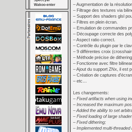
Speccyal
– Augmentation de la résolution
Wakoo-enter
– Filtrage des textures via bilin
– Support des shaders glsl po
– Filtres en plein écran.
– Emulation de commandes p
– Découpage correcte des pol
– Aspect ratio correct.
– Contrôle du plugin par le cla
– 9 différentes croix (crosshair
– Méthode précise de dithering
– Fonctionne avec filtre bilin
– Ajout du support ZNx, il est 
– Création de captures d’écran
– etc…
Les changements:
– Fixed artifacts when using in
– Increased the maximum possib
– Added the ability to set arbitr
– Fixed loading of large shader
– Fixed dithering;
– Implemented multi-threaded 