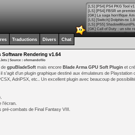
[GK] La saga horrifique Am
[GK] Le portage de Super M
ires
Traductions
Divers
Chat
[Mo5] Le jeu de course fut
[GK] Guillermo del Toro ado
 Software Rendering v1.64
[LTF] Eté 2026 - Séquence 
 Jets
| Source :
ofernandofilo
[GK] Mistfall Hunter : déjà 
m de
gpuBladeSoft
mais encore
Blade Arma GPU Soft Plugin
et cré
[GK] Wo Long 2 évolue avec
il s’agit d’un plugin graphique destiné aux émulateurs de Playstatio
[GK] Crossfire : un TPS à 100
, AdriPSX, etc.. Un excellent plugin avec beaucoup de possibilité
[LS] [PS5] Premiers signes 
.
 l’écran.
s pré-combats de Final Fantasy VIII.
[Mo5] DOOM arrive en cart
[GK] Bethesda fête les 30 
[GK] Roblox : l'action en B
[GK] Agenda - GeForce NOW