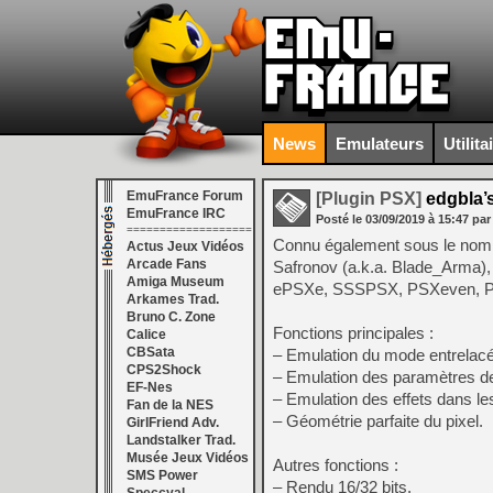
News
Emulateurs
Utilita
EmuFrance Forum
[Plugin PSX]
edgbla’s
EmuFrance IRC
Posté le
03/09/2019
à
15:47
par
===================
Connu également sous le no
Actus Jeux Vidéos
Arcade Fans
Safronov (a.k.a. Blade_Arma), 
Amiga Museum
ePSXe, SSSPSX, PSXeven, PCSX
Arkames Trad.
Bruno C. Zone
Fonctions principales :
Calice
CBSata
– Emulation du mode entrelacé
CPS2Shock
– Emulation des paramètres de
EF-Nes
– Emulation des effets dans le
Fan de la NES
– Géométrie parfaite du pixel.
GirlFriend Adv.
Landstalker Trad.
Musée Jeux Vidéos
Autres fonctions :
SMS Power
– Rendu 16/32 bits.