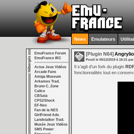
News
Emulateurs
Utilita
EmuFrance Forum
[Plugin N64]
Angrylio
EmuFrance IRC
Posté le
05/12/2019
à
16:21
par
===================
Il s’agit d’un fork du plugin
RDP
Actus Jeux Vidéos
Arcade Fans
fonctionnalités tout en conserva
Amiga Museum
Arkames Trad.
Bruno C. Zone
Calice
CBSata
CPS2Shock
EF-Nes
Fan de la NES
GirlFriend Adv.
Landstalker Trad.
Musée Jeux Vidéos
SMS Power