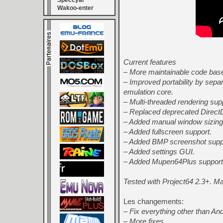
Speccyal
Wakoo-enter
Current features
– More maintainable code base 
– Improved portability by sep
emulation core.
– Multi-threaded rendering sup
– Replaced deprecated Direct
– Added manual window sizing
– Added fullscreen support.
– Added BMP screenshot supp
– Added settings GUI.
– Added Mupen64Plus support
Tested with Project64 2.3+. Ma
Les changements:
– Fix everything other than An
– More fixes