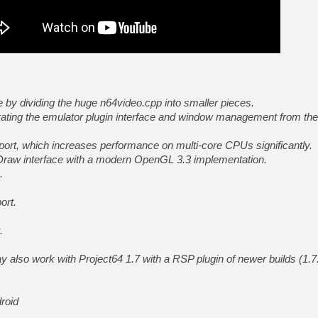
[GK] Déjà des dégraissage
[Mo5] Brickboy cherche à r
[GK] Minecraft et ses « Gra
[GK] Beast of Reincarnation
[GK] Ubisoft : fin de parti
[GK] Mémoire cash - Metroid
[GK] Dan Houser (GTA) défe
by dividing the huge n64video.cpp into smaller pieces.
[GK] Comment EA Sports FC
[GK] Crimson Moon : un Dark
arating the emulator plugin interface and window management from t
[GK] Isle of Reveries : le j
[GK] Moonlighter 2 : The En
port, which increases performance on multi-core CPUs significantly.
[GK] Capcom relance Monste
Draw interface with a modern OpenGL 3.3 implementation.
.
[GK] Guillermo del Toro ado
ort.
[LTF] Eté 2026 - Séquence 
.
y also work with Project64 1.7 with a RSP plugin of newer builds (1.7
droid