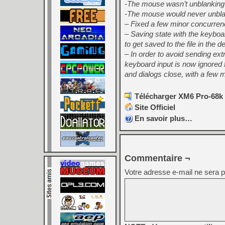
-The mouse wasn’t unblanking i
-The mouse would never unblan
– Fixed a few minor concurren
– Saving state with the keybo
to get saved to the file in the 
– In order to avoid sending e
keyboard input is now ignored
and dialogs close, with a few 
Télécharger XM6 Pro-68k 
Site Officiel
En savoir plus…
Commentaire ¬
Votre adresse e-mail ne sera p