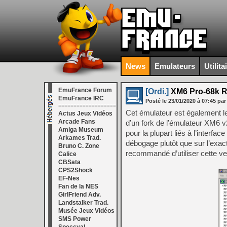
News
Emulateurs
Utilita
EmuFrance Forum
[Ordi.]
XM6 Pro-68k Re
EmuFrance IRC
Posté le
23/01/2020
à
07:45
par
===================
Cet émulateur est également le
Actus Jeux Vidéos
Arcade Fans
d’un fork de l’émulateur XM6 v
Amiga Museum
pour la plupart liés à l’interfa
Arkames Trad.
débogage plutôt que sur l’exact
Bruno C. Zone
recommandé d’utiliser cette ve
Calice
CBSata
CPS2Shock
EF-Nes
Fan de la NES
GirlFriend Adv.
Landstalker Trad.
Musée Jeux Vidéos
SMS Power