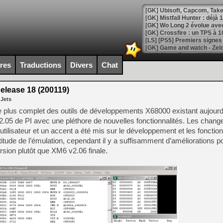
[GK] Mistfall Hunter : déjà 
[GK] Wo Long 2 évolue avec
[GK] Crossfire : un TPS à 100
[LS] [PS5] Premiers signes 
ires
Traductions
Divers
Chat
lease 18 (200119)
[Mo5] DOOM arrive en cart
 Jets
[GK] Bethesda fête les 30 
[GK] Roblox : l'action en B
 plus complet des outils de développements X68000 existant aujourd’hu
2.05 de PI avec une pléthore de nouvelles fonctionnalités. Les chan
ce utilisateur et un accent a été mis sur le développement et les fonctio
[GK] Agenda - GeForce NOW
itude de l’émulation, cependant il y a suffisamment d’améliorations pou
[GK] Devolver Digital en a 
rsion plutôt que XM6 v2.06 finale.
[LS] [PS5] ps5-y2jb-autolo
[GK] Pourquoi Marvel Tokon 
[GK] Test : Restory : Chill
[GK] GTA 6 : Rockstar Games
[GK] Hot Wheels Infinite Rus
[GK] Mémoire cash - Secret 
[GK] Résultats Nintendo : 