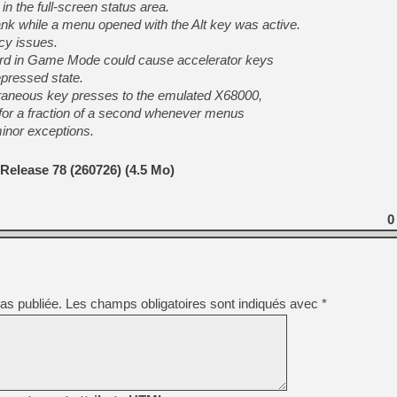
n the full-screen status area.
k while a menu opened with the Alt key was active.
cy issues.
ard in Game Mode could cause accelerator keys
depressed state.
xtraneous key presses to the emulated X68000,
 for a fraction of a second whenever menus
minor exceptions.
Release 78 (260726) (4.5 Mo)
0
as publiée.
Les champs obligatoires sont indiqués avec
*