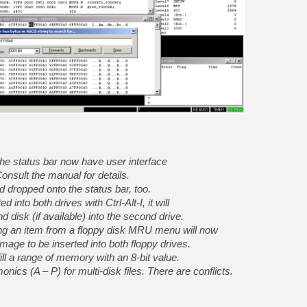
[GK] Déjà des dégraissage
[Mo5] Brickboy cherche à r
[GK] Minecraft et ses « Gra
[GK] Beast of Reincarnation
[GK] Ubisoft : fin de parti
[GK] Mémoire cash - Metroid
[GK] Dan Houser (GTA) défe
[GK] Comment EA Sports FC
[GK] Crimson Moon : un Dark
[GK] Isle of Reveries : le j
[GK] Moonlighter 2 : The En
[GK] Capcom relance Monste
the status bar now have user interface
Consult the manual for details.
 dropped onto the status bar, too.
[Mo5] Deux inédits du Virtu
[GK] Le beat'em up The Walk
ed into both drives with Ctrl-Alt-I, it will
[LTF] Eté 2026 - Séquence 
 disk (if available) into the second drive.
ing an item from a floppy disk MRU menu will now
mage to be inserted into both floppy drives.
l a range of memory with an 8-bit value.
s (A – P) for multi-disk files. There are conflicts.