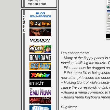
Speccyal
Wakoo-enter
Les changements:
– Many of the floppy panes in 
functions utilizing the mouse. 
– Files can now be dragged and
– If the same file is being insert
now attempt to insert the second
– Holding Control while select
cause the corresponding disk i
– Added a menu command to fil
– Added menu keyboard mnemonic
Bug fixes: