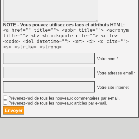
NOTE - Vous pouvez utilisez ces tags et attributs HTML:
<a href="" title=""> <abbr title=""> <acronym
title=""> <b> <blockquote cite=""> <cite>
<code> <del datetime=""> <em> <i> <q cite="">
<s> <strike> <strong>
Votre nom *
Votre adresse email *
Votre site internet
Prévenez-moi de tous les nouveaux commentaires par e-mail.
Prévenez-moi de tous les nouveaux articles par e-mail.