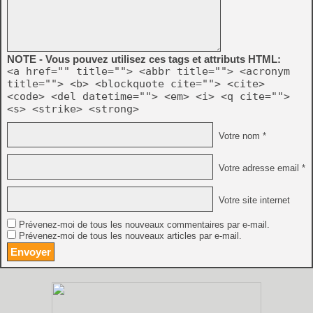
NOTE - Vous pouvez utilisez ces tags et attributs HTML:
<a href="" title=""> <abbr title=""> <acronym
title=""> <b> <blockquote cite=""> <cite>
<code> <del datetime=""> <em> <i> <q cite="">
<s> <strike> <strong>
Votre nom *
Votre adresse email *
Votre site internet
Prévenez-moi de tous les nouveaux commentaires par e-mail.
Prévenez-moi de tous les nouveaux articles par e-mail.