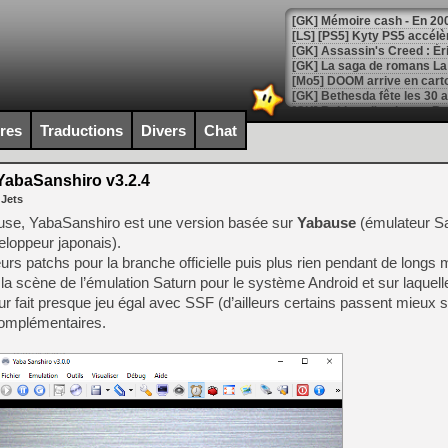
[Mo5] DOOM arrive en cart
[GK] Bethesda fête les 30 
[GK] Roblox : l'action en B
ires
Traductions
Divers
Chat
[GK] Agenda - GeForce NOW
abaSanshiro v3.2.4
[GK] Devolver Digital en a 
 Jets
[LS] [PS5] ps5-y2jb-autolo
se, YabaSanshiro est une version basée sur
Yabause
(émulateur Sa
loppeur japonais).
[GK] Pourquoi Marvel Tokon 
rs patchs pour la branche officielle puis plus rien pendant de longs 
[GK] Test : Restory : Chill
[GK] GTA 6 : Rockstar Games
la scène de l’émulation Saturn pour le système Android et sur laquell
[GK] Hot Wheels Infinite Rus
r fait presque jeu égal avec SSF (d’ailleurs certains passent mieux 
[GK] Mémoire cash - Secret 
complémentaires.
[GK] Résultats Nintendo : 
[GK] Déjà des dégraissage
[Mo5] Brickboy cherche à r
[GK] Minecraft et ses « Gra
[GK] Beast of Reincarnation
[GK] Ubisoft : fin de parti