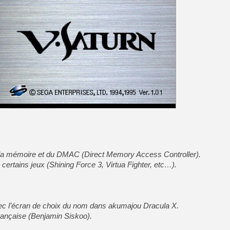
[GK] Mémoire cash - Metroid
[GK] Dan Houser (GTA) défe
[GK] Comment EA Sports FC
[GK] Crimson Moon : un Dark
[GK] Isle of Reveries : le j
[GK] Moonlighter 2 : The En
[GK] Capcom relance Monste
[Mo5] Deux inédits du Virtu
[GK] Le beat'em up The Walk
[GK] Endless Legend 2 : enf
[LS] [PS5] Premiers signes 
e la mémoire et du DMAC (Direct Memory Access Controller).
e certains jeux (Shining Force 3, Virtua Fighter, etc…).
ec l’écran de choix du nom dans akumajou Dracula X.
française (Benjamin Siskoo).