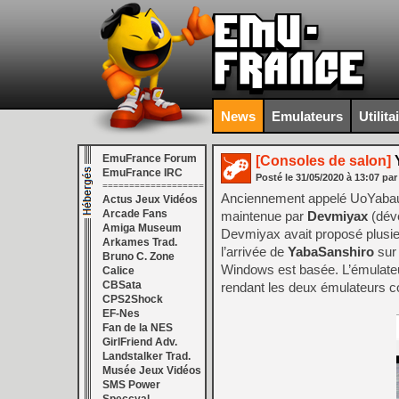
News
Emulateurs
Utilita
EmuFrance Forum
[Consoles de salon]
Y
EmuFrance IRC
Posté le
31/05/2020
à
13:07
par
===================
Anciennement appelé UoYabau
Actus Jeux Vidéos
Arcade Fans
maintenue par
Devmiyax
(déve
Amiga Museum
Devmiyax avait proposé plusieu
Arkames Trad.
l’arrivée de
YabaSanshiro
sur 
Bruno C. Zone
Windows est basée. L’émulateu
Calice
CBSata
rendant les deux émulateurs 
CPS2Shock
EF-Nes
Fan de la NES
GirlFriend Adv.
Landstalker Trad.
Musée Jeux Vidéos
SMS Power