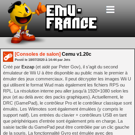
[Consoles de salon]
Cemu v1.20c
Posté le
18/07/2020
à
14:44
par Jets
Créé par
Exzap
(et aidé par Peter Gov), il s’agit du second
émulateur de Wii U à être disponible au public mais le premier à
émuler des jeux commerciaux. Il peut décrypter les images Wii U
qui utilisent le format Wud mais également les fichiers RPS ou
RPL. La résolution interne peu aller jusqu’à 1920×1080 selon les
jeux (et au delà avec des packs graphiques). Actuellement, le
DRC (GamePad), le contrôleur Pro et le contrôleur classique sont
émulés. Les Wiimotes sont également émulées (y compris le
support natif). Les entrées du clavier + contrôleurs USB en tant
que périphériques d’entrée sont également pris en charge. La
saisie tactile du GamePad peut être contrôlée par un clic gauche
de la souris. La fonctionnalité Gyro est émulée avec des