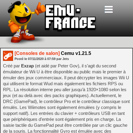
[Consoles de salon]
Cemu v1.21.5
Posté le
07/11/2020
à
07:59
par Jets
Créé par
Exzap
(et aidé par Peter Gov), il s’agit du second
émulateur de Wii U à être disponible au public mais le premier à
émuler des jeux commerciaux. Il peut décrypter les images Wii U
qui utilisent le format Wud mais également les fichiers RPS ou
RPL. La résolution interne peu aller jusqu’à 1920×1080 selon les
jeux (et au delà avec des packs graphiques). Actuellement, le
DRC (GamePad), le contrôleur Pro et le contrôleur classique sont
émulés. Les Wiimotes sont également émulées (y compris le
support natif). Les entrées du clavier + contrôleurs USB en tant
que périphériques d’entrée sont également pris en charge. La
saisie tactile du GamePad peut être contrôlée par un clic gauche
de la souris. La fonctionnalité Gyro est émulée avec des