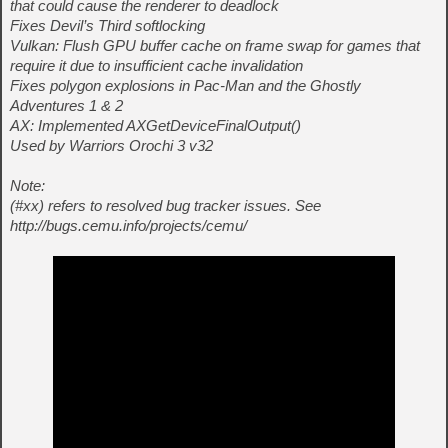
that could cause the renderer to deadlock
Fixes Devil’s Third softlocking
Vulkan: Flush GPU buffer cache on frame swap for games that
require it due to insufficient cache invalidation
Fixes polygon explosions in Pac-Man and the Ghostly
Adventures 1 & 2
AX: Implemented AXGetDeviceFinalOutput()
Used by Warriors Orochi 3 v32
Note:
(#xx) refers to resolved bug tracker issues. See
http://bugs.cemu.info/projects/cemu/