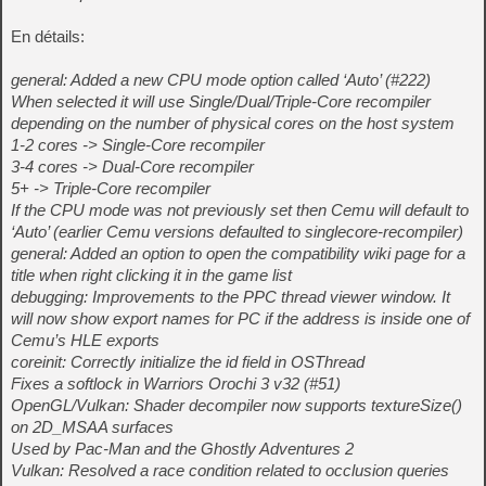
En détails:
general: Added a new CPU mode option called ‘Auto’ (#222)
When selected it will use Single/Dual/Triple-Core recompiler
depending on the number of physical cores on the host system
1-2 cores -> Single-Core recompiler
3-4 cores -> Dual-Core recompiler
5+ -> Triple-Core recompiler
If the CPU mode was not previously set then Cemu will default to
‘Auto’ (earlier Cemu versions defaulted to singlecore-recompiler)
general: Added an option to open the compatibility wiki page for a
title when right clicking it in the game list
debugging: Improvements to the PPC thread viewer window. It
will now show export names for PC if the address is inside one of
Cemu’s HLE exports
coreinit: Correctly initialize the id field in OSThread
Fixes a softlock in Warriors Orochi 3 v32 (#51)
OpenGL/Vulkan: Shader decompiler now supports textureSize()
on 2D_MSAA surfaces
Used by Pac-Man and the Ghostly Adventures 2
Vulkan: Resolved a race condition related to occlusion queries