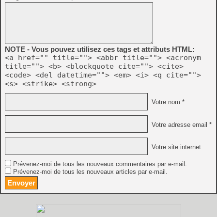
NOTE - Vous pouvez utilisez ces tags et attributs HTML:
<a href="" title=""> <abbr title=""> <acronym
title=""> <b> <blockquote cite=""> <cite>
<code> <del datetime=""> <em> <i> <q cite="">
<s> <strike> <strong>
Votre nom *
Votre adresse email *
Votre site internet
Prévenez-moi de tous les nouveaux commentaires par e-mail.
Prévenez-moi de tous les nouveaux articles par e-mail.