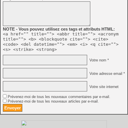
NOTE - Vous pouvez utilisez ces tags et attributs HTML:
<a href="" title=""> <abbr title=""> <acronym
title=""> <b> <blockquote cite=""> <cite>
<code> <del datetime=""> <em> <i> <q cite="">
<s> <strike> <strong>
Votre nom *
Votre adresse email *
Votre site internet
Prévenez-moi de tous les nouveaux commentaires par e-mail.
Prévenez-moi de tous les nouveaux articles par e-mail.