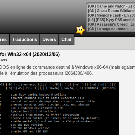
[Mo5] DOOM arrive en cart
[GK] Bethesda fête les 30 
ires
Traductions
Divers
Chat
[GK] Roblox : l'action en B
or Win32-x64 (2020/12/06)
[GK] Agenda - GeForce NOW
 Jets
[GK] Devolver Digital en a 
MS-DOS en ligne de commande destiné à Windows x86-64 (mais égale
ée à l’émulation des processeurs i286/i386/i486.
[LS] [PS5] ps5-y2jb-autolo
[GK] Pourquoi Marvel Tokon 
[GK] Test : Restory : Chill
[GK] GTA 6 : Rockstar Games
[GK] Hot Wheels Infinite Rus
[GK] Mémoire cash - Secret 
[GK] Résultats Nintendo : 
[GK] Déjà des dégraissage
[Mo5] Brickboy cherche à r
[GK] Minecraft et ses « Gra