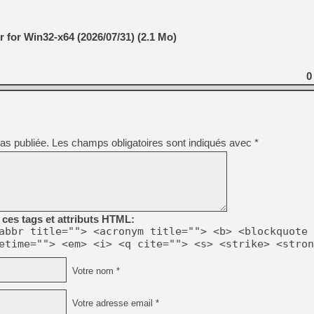
[GK] Beast of Reincarnation
[GK] Ubisoft : fin de parti
[GK] Mémoire cash - Metroid
for Win32-x64 (2026/07/31) (2.1 Mo)
[GK] Dan Houser (GTA) défe
[GK] Comment EA Sports FC
[GK] Crimson Moon : un Dark
[GK] Isle of Reveries : le j
0
[GK] Moonlighter 2 : The En
[GK] Capcom relance Monste
as publiée.
Les champs obligatoires sont indiqués avec
*
[Mo5] Deux inédits du Virtu
[GK] Le beat'em up The Walk
[GK] Endless Legend 2 : enf
[LS] [PS5] Premiers signes 
ces tags et attributs HTML:
abbr title=""> <acronym title=""> <b> <blockquote 
etime=""> <em> <i> <q cite=""> <s> <strike> <stron
Votre nom *
Votre adresse email *