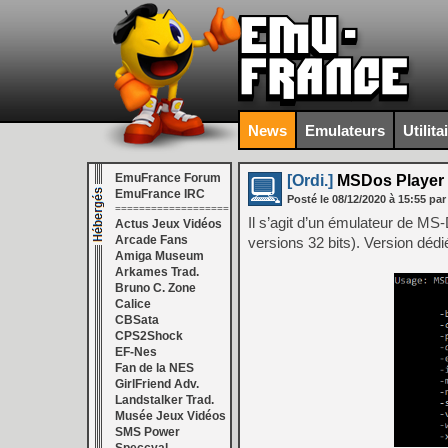
News
Emulateurs
Utilita
EmuFrance Forum
[Ordi.]
MSDos Player f
EmuFrance IRC
Posté le
08/12/2020
à
15:55
par
===================
Il s’agit d’un émulateur de 
Actus Jeux Vidéos
Arcade Fans
versions 32 bits). Version dédi
Amiga Museum
Arkames Trad.
Bruno C. Zone
Calice
CBSata
CPS2Shock
EF-Nes
Fan de la NES
GirlFriend Adv.
Landstalker Trad.
Musée Jeux Vidéos
SMS Power