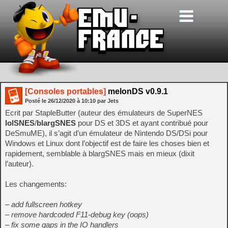
[Consoles portables]
melonDS v0.9.1
Posté le
26/12/2020
à
10:10
par Jets
Ecrit par StapleButter (auteur des émulateurs de SuperNES
lolSNES
/
blargSNES
pour DS et 3DS et ayant contribué pour
DeSmuME), il s’agit d’un émulateur de Nintendo DS/DSi pour
Windows et Linux dont l’objectif est de faire les choses bien et
rapidement, semblable à blargSNES mais en mieux (dixit
l’auteur).
Les changements:
– add fullscreen hotkey
– remove hardcoded F11-debug key (oops)
– fix some gaps in the IO handlers