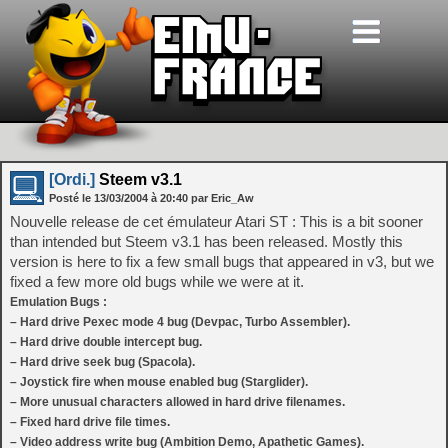
[Ordi.]
Steem v3.1
Posté le
13/03/2004
à
20:40
par Eric_Aw
Nouvelle release de cet émulateur Atari ST : This is a bit sooner
than intended but Steem v3.1 has been released. Mostly this
version is here to fix a few small bugs that appeared in v3, but we
fixed a few more old bugs while we were at it.
Emulation Bugs :
– Hard drive Pexec mode 4 bug (Devpac, Turbo Assembler).
– Hard drive double intercept bug.
– Hard drive seek bug (Spacola).
– Joystick fire when mouse enabled bug (Starglider).
– More unusual characters allowed in hard drive filenames.
– Fixed hard drive file times.
– Video address write bug (Ambition Demo, Apathetic Games).