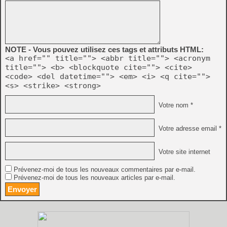
NOTE - Vous pouvez utilisez ces tags et attributs HTML:
<a href="" title=""> <abbr title=""> <acronym
title=""> <b> <blockquote cite=""> <cite>
<code> <del datetime=""> <em> <i> <q cite="">
<s> <strike> <strong>
Votre nom *
Votre adresse email *
Votre site internet
Prévenez-moi de tous les nouveaux commentaires par e-mail.
Prévenez-moi de tous les nouveaux articles par e-mail.