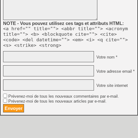
NOTE - Vous pouvez utilisez ces tags et attributs HTML:
<a href="" title=""> <abbr title=""> <acronym
title=""> <b> <blockquote cite=""> <cite>
<code> <del datetime=""> <em> <i> <q cite="">
<s> <strike> <strong>
Votre nom *
Votre adresse email *
Votre site internet
Prévenez-moi de tous les nouveaux commentaires par e-mail.
Prévenez-moi de tous les nouveaux articles par e-mail.