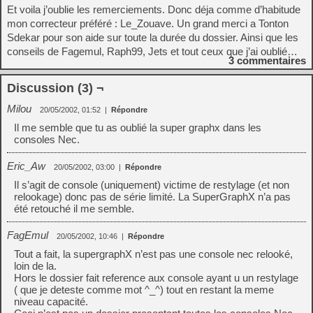
Et voila j’oublie les remerciements. Donc déja comme d’habitude
mon correcteur préféré : Le_Zouave. Un grand merci a Tonton
Sdekar pour son aide sur toute la durée du dossier. Ainsi que les
conseils de Fagemul, Raph99, Jets et tout ceux que j’ai oublié…
3
commentaires
Discussion (3) ¬
Milou
20/05/2002, 01:52
|
Répondre
Il me semble que tu as oublié la super graphx dans les
consoles Nec.
Eric_Aw
20/05/2002, 03:00
|
Répondre
Il s’agit de console (uniquement) victime de restylage (et non
relookage) donc pas de série limité. La SuperGraphX n’a pas
été retouché il me semble.
FagEmul
20/05/2002, 10:46
|
Répondre
Tout a fait, la supergraphX n’est pas une console nec relooké,
loin de la.
Hors le dossier fait reference aux console ayant u un restylage
( que je deteste comme mot ^_^) tout en restant la meme
niveau capacité.