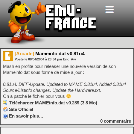
[Arcade]
Mameinfo.dat v0.81u4
Posté le
08/04/2004
à
23:34
par Eric_Aw
Mash en profite pour releaser une nouvelle version de son
Mameinfo.dat sous forme de mise a jour :
0.81u4: DIFF-Update. Updated to MAME 0.81u4. Added 0.81u4
Source/Listinfo changes. Update the Hardware.txt.
On a patché le fichier pour vous
Télécharger MAMEinfo.dat v0.289 (3.8 Mo)
Site Officiel
En savoir plus…
0
commentaire