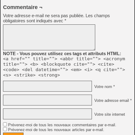
Commentaire ¬
Votre adresse e-mail ne sera pas publiée.
Les champs
obligatoires sont indiqués avec
*
NOTE - Vous pouvez utilisez ces tags et attributs HTML:
<a href="" title=""> <abbr title=""> <acronym
title=""> <b> <blockquote cite=""> <cite>
<code> <del datetime=""> <em> <i> <q cite="">
<s> <strike> <strong>
Votre nom *
Votre adresse email *
Votre site internet
Prévenez-moi de tous les nouveaux commentaires par e-mail.
Prévenez-moi de tous les nouveaux articles par e-mail.