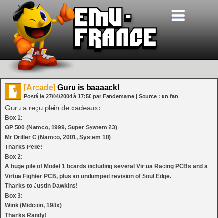
[Arcade]
Guru is baaaack!
Posté le
27/04/2004
à
17:50
par Fandemame
| Source :
un fan
Guru a reçu plein de cadeaux:
Box 1:
GP 500 (Namco, 1999, Super System 23)
Mr Driller G (Namco, 2001, System 10)
Thanks Pelle!
Box 2:
A huge pile of Model 1 boards including several Virtua Racing PCBs and a
Virtua Fighter PCB, plus an undumped revision of Soul Edge.
Thanks to Justin Dawkins!
Box 3:
Wink (Midcoin, 198x)
Thanks Randy!