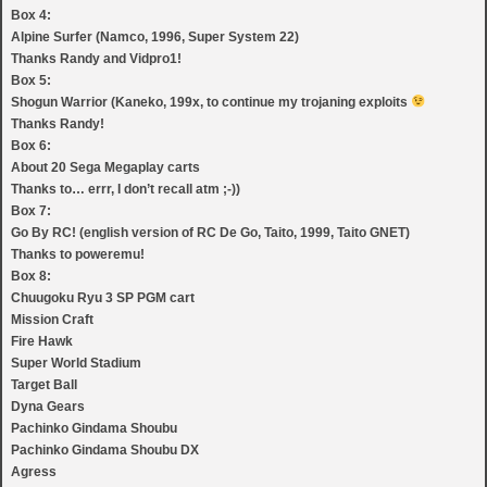
Box 4:
Alpine Surfer (Namco, 1996, Super System 22)
Thanks Randy and Vidpro1!
Box 5:
Shogun Warrior (Kaneko, 199x, to continue my trojaning exploits
Thanks Randy!
Box 6:
About 20 Sega Megaplay carts
Thanks to… errr, I don’t recall atm ;-))
Box 7:
Go By RC! (english version of RC De Go, Taito, 1999, Taito GNET)
Thanks to poweremu!
Box 8:
Chuugoku Ryu 3 SP PGM cart
Mission Craft
Fire Hawk
Super World Stadium
Target Ball
Dyna Gears
Pachinko Gindama Shoubu
Pachinko Gindama Shoubu DX
Agress