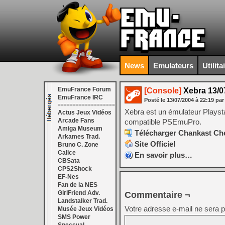
News
Emulateurs
Utilita
EmuFrance Forum
[Console]
Xebra 13/0
EmuFrance IRC
Posté le
13/07/2004
à
22:19
par
===================
Xebra est un émulateur Playsta
Actus Jeux Vidéos
Arcade Fans
compatible PSEmuPro.
Amiga Museum
Télécharger Chankast Che
Arkames Trad.
Site Officiel
Bruno C. Zone
Calice
En savoir plus…
CBSata
CPS2Shock
EF-Nes
Fan de la NES
GirlFriend Adv.
Commentaire ¬
Landstalker Trad.
Votre adresse e-mail ne sera p
Musée Jeux Vidéos
SMS Power