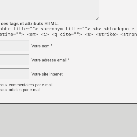
[GK] Mémoire cash - Metroid
[GK] Dan Houser (GTA) défe
[GK] Comment EA Sports FC
[GK] Crimson Moon : un Dark
[GK] Isle of Reveries : le j
ces tags et attributs HTML:
[GK] Moonlighter 2 : The En
abbr title=""> <acronym title=""> <b> <blockquote 
[GK] Capcom relance Monste
etime=""> <em> <i> <q cite=""> <s> <strike> <stron
Votre nom *
[Mo5] Deux inédits du Virtu
[GK] Le beat'em up The Walk
Votre adresse email *
[GK] Endless Legend 2 : enf
Votre site internet
eaux commentaires par e-mail.
[LS] [PS5] Premiers signes 
aux articles par e-mail.