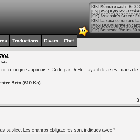
[Mo5] DOOM arrive en cart
[GK] Bethesda fête les 30 
[GK] Roblox : l'action en B
ires
Traductions
Divers
Chat
[GK] Agenda - GeForce NOW
7/04
[GK] Devolver Digital en a 
 Jets
[LS] [PS5] ps5-y2jb-autolo
tion d’origine Japonaise. Codé par Dr.Hell, ayant déja sévit dans d
[GK] Pourquoi Marvel Tokon 
[GK] Test : Restory : Chill
ater Beta (610 Ko)
[GK] GTA 6 : Rockstar Games
[GK] Hot Wheels Infinite Rus
[GK] Mémoire cash - Secret 
0
[GK] Résultats Nintendo : 
[GK] Déjà des dégraissage
[Mo5] Brickboy cherche à r
[GK] Minecraft et ses « Gra
as publiée.
Les champs obligatoires sont indiqués avec
*
[GK] Beast of Reincarnation
[GK] Ubisoft : fin de parti