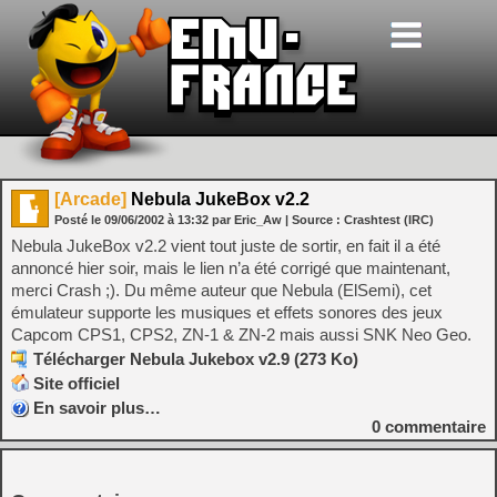
[Arcade]
Nebula JukeBox v2.2
Posté le
09/06/2002
à
13:32
par Eric_Aw
| Source :
Crashtest (IRC)
Nebula JukeBox v2.2 vient tout juste de sortir, en fait il a été
annoncé hier soir, mais le lien n’a été corrigé que maintenant,
merci Crash ;). Du même auteur que Nebula (ElSemi), cet
émulateur supporte les musiques et effets sonores des jeux
Capcom CPS1, CPS2, ZN-1 & ZN-2 mais aussi SNK Neo Geo.
Télécharger Nebula Jukebox v2.9 (273 Ko)
Site officiel
En savoir plus…
0
commentaire