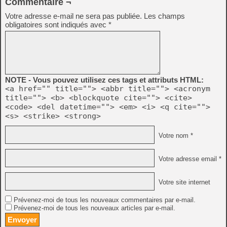
Commentaire ¬
Votre adresse e-mail ne sera pas publiée.
Les champs
obligatoires sont indiqués avec
*
NOTE - Vous pouvez utilisez ces tags et attributs HTML:
<a href="" title=""> <abbr title=""> <acronym
title=""> <b> <blockquote cite=""> <cite>
<code> <del datetime=""> <em> <i> <q cite="">
<s> <strike> <strong>
Votre nom *
Votre adresse email *
Votre site internet
Prévenez-moi de tous les nouveaux commentaires par e-mail.
Prévenez-moi de tous les nouveaux articles par e-mail.