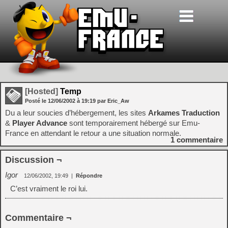
[Hosted]
Temp
Posté le
12/06/2002
à
19:19
par Eric_Aw
Du a leur soucies d’hébergement, les sites
Arkames Traduction
&
Player Advance
sont temporairement hébergé sur Emu-
France en attendant le retour a une situation normale.
1
commentaire
Discussion ¬
Igor
12/06/2002, 19:49
|
Répondre
C’est vraiment le roi lui.
Commentaire ¬