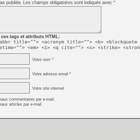
as publiée.
Les champs obligatoires sont indiqués avec
*
[Mo5] Brickboy cherche à r
[GK] Minecraft et ses « Gra
[GK] Beast of Reincarnation
[GK] Ubisoft : fin de parti
[GK] Mémoire cash - Metroid
[GK] Dan Houser (GTA) défe
ces tags et attributs HTML:
[GK] Comment EA Sports FC
abbr title=""> <acronym title=""> <b> <blockquote 
[GK] Crimson Moon : un Dark
etime=""> <em> <i> <q cite=""> <s> <strike> <stron
[GK] Isle of Reveries : le j
[GK] Moonlighter 2 : The En
[GK] Capcom relance Monste
Votre nom *
Votre adresse email *
[Mo5] Deux inédits du Virtu
[GK] Le beat'em up The Walk
Votre site internet
[LTF] Eté 2026 - Séquence 
eaux commentaires par e-mail.
aux articles par e-mail.