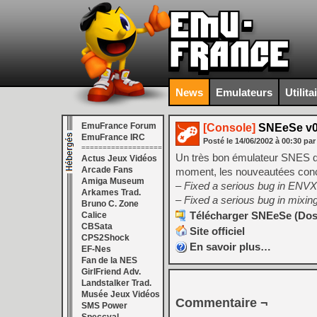
News
Emulateurs
Utilita
EmuFrance Forum
[Console]
SNEeSe v0
EmuFrance IRC
Posté le
14/06/2002
à
00:30
par
===================
Un très bon émulateur SNES d
Actus Jeux Vidéos
Arcade Fans
moment, les nouveautées conc
Amiga Museum
– Fixed a serious bug in ENVX 
Arkames Trad.
– Fixed a serious bug in mixing
Bruno C. Zone
Télécharger SNEeSe (Dos)
Calice
CBSata
Site officiel
CPS2Shock
En savoir plus…
EF-Nes
Fan de la NES
GirlFriend Adv.
Landstalker Trad.
Musée Jeux Vidéos
Commentaire ¬
SMS Power