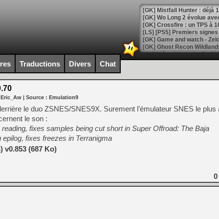
[GK] Mistfall Hunter : déjà 
[GK] Wo Long 2 évolue avec
[GK] Crossfire : un TPS à 100
[LS] [PS5] Premiers signes 
ires
Traductions
Divers
Chat
[Mo5] DOOM arrive en cart
.70
[GK] Bethesda fête les 30 
 Eric_Aw
| Source :
Emulation9
[GK] Roblox : l'action en B
errière le duo ZSNES/SNES9X. Surement l’émulateur SNES le plus a
ernent le son :
[GK] Agenda - GeForce NOW
reading, fixes samples being cut short in Super Offroad: The Baja
[GK] Devolver Digital en a 
 epilog, fixes freezes in Terranigma
 v0.853 (687 Ko)
[LS] [PS5] ps5-y2jb-autolo
[GK] Pourquoi Marvel Tokon 
[GK] Test : Restory : Chill
0
[GK] GTA 6 : Rockstar Games
[GK] Hot Wheels Infinite Rus
[GK] Mémoire cash - Secret 
[GK] Résultats Nintendo : 
[GK] Déjà des dégraissage