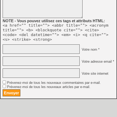
NOTE - Vous pouvez utilisez ces tags et attributs HTML:
<a href="" title=""> <abbr title=""> <acronym
title=""> <b> <blockquote cite=""> <cite>
<code> <del datetime=""> <em> <i> <q cite="">
<s> <strike> <strong>
Votre nom *
Votre adresse email *
Votre site internet
Prévenez-moi de tous les nouveaux commentaires par e-mail.
Prévenez-moi de tous les nouveaux articles par e-mail.