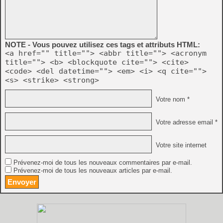
NOTE - Vous pouvez utilisez ces tags et attributs HTML:
<a href="" title=""> <abbr title=""> <acronym
title=""> <b> <blockquote cite=""> <cite>
<code> <del datetime=""> <em> <i> <q cite="">
<s> <strike> <strong>
Votre nom *
Votre adresse email *
Votre site internet
Prévenez-moi de tous les nouveaux commentaires par e-mail.
Prévenez-moi de tous les nouveaux articles par e-mail.