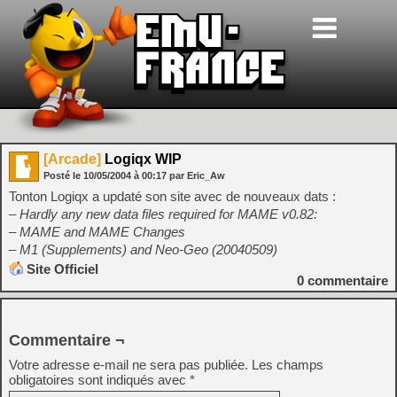
[Arcade]
Logiqx WIP
Posté le
10/05/2004
à
00:17
par Eric_Aw
Tonton Logiqx a updaté son site avec de nouveaux dats :
– Hardly any new data files required for MAME v0.82:
– MAME and MAME Changes
– M1 (Supplements) and Neo-Geo (20040509)
Site Officiel
0
commentaire
Commentaire ¬
Votre adresse e-mail ne sera pas publiée.
Les champs
obligatoires sont indiqués avec
*