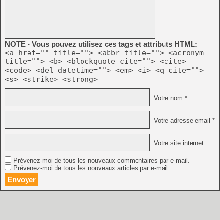
NOTE - Vous pouvez utilisez ces tags et attributs HTML:
<a href="" title=""> <abbr title=""> <acronym
title=""> <b> <blockquote cite=""> <cite>
<code> <del datetime=""> <em> <i> <q cite="">
<s> <strike> <strong>
Votre nom *
Votre adresse email *
Votre site internet
Prévenez-moi de tous les nouveaux commentaires par e-mail.
Prévenez-moi de tous les nouveaux articles par e-mail.