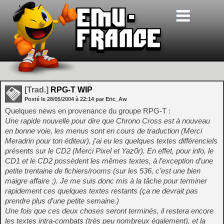
[Trad.]
RPG-T WIP
Posté le
28/05/2004
à
22:14
par Eric_Aw
Quelques news en provenance du groupe RPG-T :
Une rapide nouvelle pour dire que Chrono Cross est à nouveau
en bonne voie, les menus sont en cours de traduction (Merci
Meradrin pour ton éditeur), j’ai eu les quelques textes différenciels
présents sur le CD2 (Merci Pixel et Yaz0r). En effet, pour info, le
CD1 et le CD2 possèdent les mêmes textes, à l’exception d’une
petite trentaine de fichiers/rooms (sur les 536, c’est une bien
maigre affaire ;). Je me suis donc mis à la tâche pour terminer
rapidement ces quelques textes restants (ça ne devrait pas
prendre plus d’une petite semaine.)
Une fois que ces deux choses seront terminés, il restera encore
les textes intra-combats (très peu nombreux également), et la