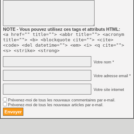
NOTE - Vous pouvez utilisez ces tags et attributs HTML:
<a href="" title=""> <abbr title=""> <acronym
title=""> <b> <blockquote cite=""> <cite>
<code> <del datetime=""> <em> <i> <q cite="">
<s> <strike> <strong>
Votre nom *
Votre adresse email *
Votre site internet
Prévenez-moi de tous les nouveaux commentaires par e-mail.
Prévenez-moi de tous les nouveaux articles par e-mail.