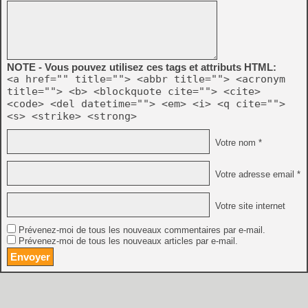
NOTE - Vous pouvez utilisez ces tags et attributs HTML:
<a href="" title=""> <abbr title=""> <acronym
title=""> <b> <blockquote cite=""> <cite>
<code> <del datetime=""> <em> <i> <q cite="">
<s> <strike> <strong>
Votre nom *
Votre adresse email *
Votre site internet
Prévenez-moi de tous les nouveaux commentaires par e-mail.
Prévenez-moi de tous les nouveaux articles par e-mail.