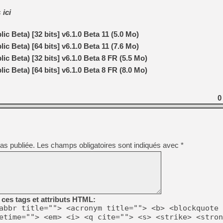
s
ici
[Mo5] DOOM arrive en cart
[GK] Bethesda fête les 30 
c Beta) [32 bits] v6.1.0 Beta 11 (5.0 Mo)
[GK] Roblox : l'action en B
c Beta) [64 bits] v6.1.0 Beta 11 (7.6 Mo)
[GK] Agenda - GeForce NOW
c Beta) [32 bits] v6.1.0 Beta 8 FR (5.5 Mo)
c Beta) [64 bits] v6.1.0 Beta 8 FR (8.0 Mo)
[GK] Devolver Digital en a 
[LS] [PS5] ps5-y2jb-autolo
0
[GK] Pourquoi Marvel Tokon 
[GK] Test : Restory : Chill
[GK] GTA 6 : Rockstar Games
[GK] Hot Wheels Infinite Rus
[GK] Mémoire cash - Secret 
[GK] Résultats Nintendo : 
as publiée.
Les champs obligatoires sont indiqués avec
*
[GK] Dans ce jeu de platefo
ces tags et attributs HTML:
abbr title=""> <acronym title=""> <b> <blockquote 
etime=""> <em> <i> <q cite=""> <s> <strike> <stron