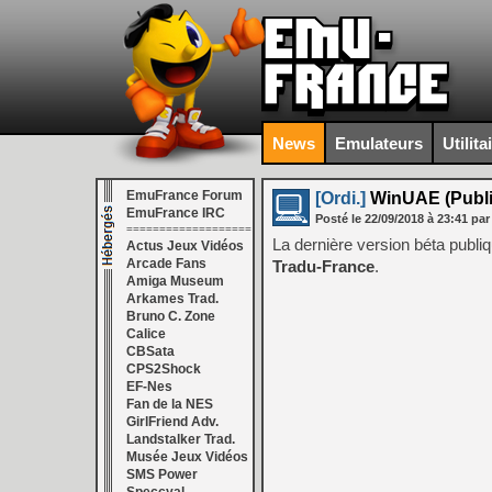
News
Emulateurs
Utilita
EmuFrance Forum
[Ordi.]
WinUAE (Public
EmuFrance IRC
Posté le
22/09/2018
à
23:41
par
===================
La dernière version béta publ
Actus Jeux Vidéos
Arcade Fans
Tradu-France
.
Amiga Museum
Arkames Trad.
Bruno C. Zone
Calice
CBSata
CPS2Shock
EF-Nes
Fan de la NES
GirlFriend Adv.
Landstalker Trad.
Musée Jeux Vidéos
SMS Power