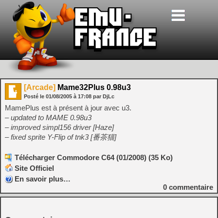
[Arcade]
Mame32Plus 0.98u3
Posté le
01/08/2005
à
17:08
par DjLc
MamePlus est à présent à jour avec u3.
– updated to MAME 0.98u3
– improved simpl156 driver [Haze]
– fixed sprite Y-Flip of tnk3 [番茶猫]
Télécharger Commodore C64 (01/2008) (35 Ko)
Site Officiel
En savoir plus…
0
commentaire