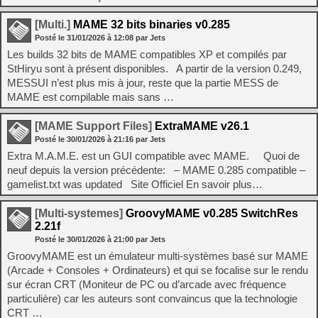
[Multi.]
MAME 32 bits binaries v0.285
Posté le
31/01/2026
à
12:08
par Jets
Les builds 32 bits de MAME compatibles XP et compilés par
StHiryu sont à présent disponibles. A partir de la version 0.249,
MESSUI n’est plus mis à jour, reste que la partie MESS de
MAME est compilable mais sans …
[MAME Support Files]
ExtraMAME v26.1
Posté le
30/01/2026
à
21:16
par Jets
Extra M.A.M.E. est un GUI compatible avec MAME. Quoi de
neuf depuis la version précédente: – MAME 0.285 compatible –
gamelist.txt was updated Site Officiel En savoir plus…
[Multi-systemes]
GroovyMAME v0.285 SwitchRes
2.21f
Posté le
30/01/2026
à
21:00
par Jets
GroovyMAME est un émulateur multi-systèmes basé sur MAME
(Arcade + Consoles + Ordinateurs) et qui se focalise sur le rendu
sur écran CRT (Moniteur de PC ou d’arcade avec fréquence
particulière) car les auteurs sont convaincus que la technologie
CRT …