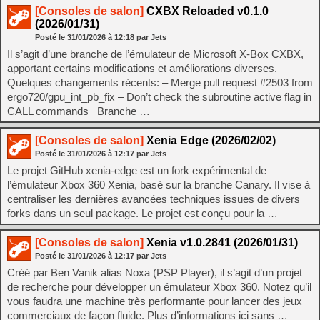
[Consoles de salon]
CXBX Reloaded v0.1.0
(2026/01/31)
Posté le
31/01/2026
à
12:18
par Jets
Il s’agit d’une branche de l’émulateur de Microsoft X-Box CXBX,
apportant certains modifications et améliorations diverses.
Quelques changements récents: – Merge pull request #2503 from
ergo720/gpu_int_pb_fix – Don’t check the subroutine active flag in
CALL commands Branche …
[Consoles de salon]
Xenia Edge (2026/02/02)
Posté le
31/01/2026
à
12:17
par Jets
Le projet GitHub xenia-edge est un fork expérimental de
l’émulateur Xbox 360 Xenia, basé sur la branche Canary. Il vise à
centraliser les dernières avancées techniques issues de divers
forks dans un seul package. Le projet est conçu pour la …
[Consoles de salon]
Xenia v1.0.2841 (2026/01/31)
Posté le
31/01/2026
à
12:17
par Jets
Créé par Ben Vanik alias Noxa (PSP Player), il s’agit d’un projet
de recherche pour développer un émulateur Xbox 360. Notez qu’il
vous faudra une machine très performante pour lancer des jeux
commerciaux de façon fluide. Plus d’informations ici sans …