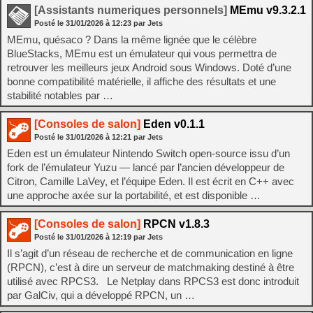
[Assistants numeriques personnels]
MEmu v9.3.2.1
Posté le
31/01/2026
à
12:23
par Jets
MEmu, quésaco ? Dans la même lignée que le célèbre
BlueStacks, MEmu est un émulateur qui vous permettra de
retrouver les meilleurs jeux Android sous Windows. Doté d’une
bonne compatibilité matérielle, il affiche des résultats et une
stabilité notables par …
[Consoles de salon]
Eden v0.1.1
Posté le
31/01/2026
à
12:21
par Jets
Eden est un émulateur Nintendo Switch open-source issu d’un
fork de l’émulateur Yuzu — lancé par l’ancien développeur de
Citron, Camille LaVey, et l’équipe Eden. Il est écrit en C++ avec
une approche axée sur la portabilité, et est disponible …
[Consoles de salon]
RPCN v1.8.3
Posté le
31/01/2026
à
12:19
par Jets
Il s’agit d’un réseau de recherche et de communication en ligne
(RPCN), c’est à dire un serveur de matchmaking destiné à être
utilisé avec RPCS3. Le Netplay dans RPCS3 est donc introduit
par GalCiv, qui a développé RPCN, un …