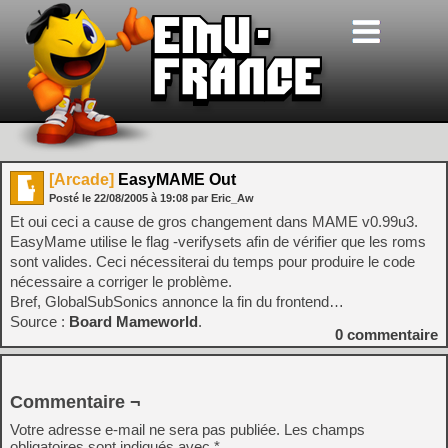
[Arcade]
EasyMAME Out
Posté le
22/08/2005
à
19:08
par Eric_Aw
Et oui ceci a cause de gros changement dans MAME v0.99u3.
EasyMame utilise le flag -verifysets afin de vérifier que les roms
sont valides. Ceci nécessiterai du temps pour produire le code
nécessaire a corriger le problème.
Bref, GlobalSubSonics annonce la fin du frontend…
Source :
Board Mameworld
.
0
commentaire
Commentaire ¬
Votre adresse e-mail ne sera pas publiée.
Les champs
obligatoires sont indiqués avec
*