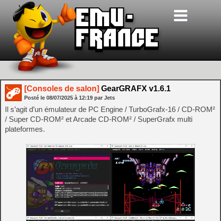
[Consoles de salon]
GearGRAFX v1.6.1
Posté le
08/07/2025
à
12:19
par Jets
Il s’agit d’un émulateur de PC Engine / TurboGrafx-16 / CD-ROM²
/ Super CD-ROM² et Arcade CD-ROM² / SuperGrafx multi
plateformes.