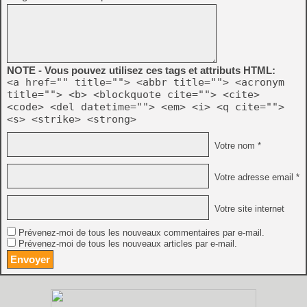
NOTE - Vous pouvez utilisez ces tags et attributs HTML:
<a href="" title=""> <abbr title=""> <acronym
title=""> <b> <blockquote cite=""> <cite>
<code> <del datetime=""> <em> <i> <q cite="">
<s> <strike> <strong>
Votre nom *
Votre adresse email *
Votre site internet
Prévenez-moi de tous les nouveaux commentaires par e-mail.
Prévenez-moi de tous les nouveaux articles par e-mail.