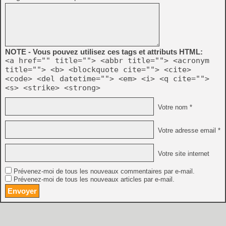
NOTE - Vous pouvez utilisez ces tags et attributs HTML:
<a href="" title=""> <abbr title=""> <acronym
title=""> <b> <blockquote cite=""> <cite>
<code> <del datetime=""> <em> <i> <q cite="">
<s> <strike> <strong>
Votre nom *
Votre adresse email *
Votre site internet
Prévenez-moi de tous les nouveaux commentaires par e-mail.
Prévenez-moi de tous les nouveaux articles par e-mail.