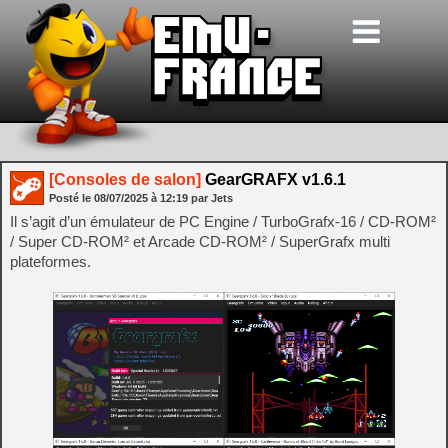
[Consoles de salon]
GearGRAFX v1.6.1
Posté le
08/07/2025
à
12:19
par Jets
Il s’agit d’un émulateur de PC Engine / TurboGrafx-16 / CD-ROM²
/ Super CD-ROM² et Arcade CD-ROM² / SuperGrafx multi
plateformes.