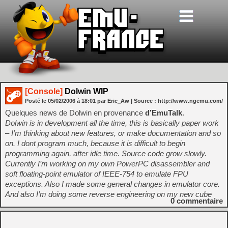
[Console]
Dolwin WIP
Posté le
05/02/2006
à
18:01
par Eric_Aw
| Source :
http://www.ngemu.com/
Quelques news de Dolwin en provenance
d’EmuTalk
.
Dolwin is in development all the time, this is basically paper work
– I’m thinking about new features, or make documentation and so
on. I dont program much, because it is difficult to begin
programming again, after idle time. Source code grow slowly.
Currently I’m working on my own PowerPC disassembler and
soft floating-point emulator of IEEE-754 to emulate FPU
exceptions. Also I made some general changes in emulator core.
And also I’m doing some reverse engineering on my new cube
0
commentaire