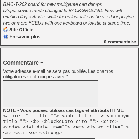
BMC-T-262 board for new multigame cart dumps
DInput device mode changed to BACKGROUND. Now with
enabled flag « Acvive while focus lost » it can be used for playing
two or more FCEUs with one keyboard or joystic at same time.
Site Officiel
En savoir plus…
0
commentaire
Commentaire ¬
Votre adresse e-mail ne sera pas publiée.
Les champs
obligatoires sont indiqués avec
*
NOTE - Vous pouvez utilisez ces tags et attributs HTML:
<a href="" title=""> <abbr title=""> <acronym
title=""> <b> <blockquote cite=""> <cite>
<code> <del datetime=""> <em> <i> <q cite="">
<s> <strike> <strong>