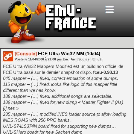
[Console]
FCE Ultra Win32 MM (10/04)
Posté le
11/04/2006
à
21:08
par Eric_Aw
| Source :
Emu9
FCE Ultra Win32 Mappers Modified est un build non officiel de
FCE Ultra basé sur le dernier snapshot dispo.
fceu-0.98.13
045 mapper – (…) fixed, correct emulation of some dumps.
115 mapper – (…) fixed, looks like logic of this mapper little
different than we has know.
188 mapper – (…) fixed, additional songs are selectable.
189 mapper – (…) fixed for new dump « Master Fighter II (As)
[!].nes »
235 mapper – (…) modified iNES loader source to allow loading
iNES ROMS with 256 PRG banks.
UNL-S74LS374N board fixed for supporting new dumps…
UNL-SHero boadr for new Sachen dump