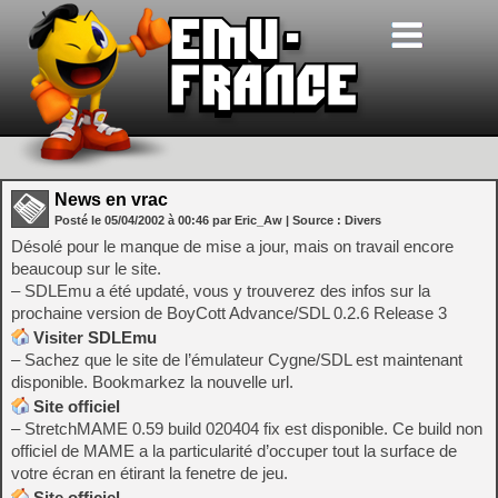
News en vrac
Posté le
05/04/2002
à
00:46
par Eric_Aw
| Source :
Divers
Désolé pour le manque de mise a jour, mais on travail encore
beaucoup sur le site.
– SDLEmu a été updaté, vous y trouverez des infos sur la
prochaine version de BoyCott Advance/SDL 0.2.6 Release 3
Visiter SDLEmu
– Sachez que le site de l’émulateur Cygne/SDL est maintenant
disponible. Bookmarkez la nouvelle url.
Site officiel
– StretchMAME 0.59 build 020404 fix est disponible. Ce build non
officiel de MAME a la particularité d’occuper tout la surface de
votre écran en étirant la fenetre de jeu.
Site officiel